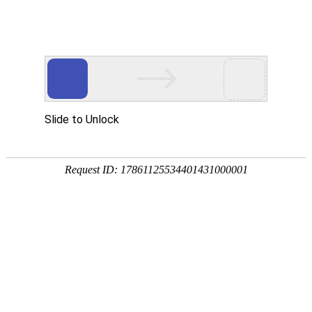
网站首页
走进普特威
新闻中心
禽药
人力资源
Human Resources
人才理念
人才战略
企业简介
ABOUT PUTEWEI
在线客服
客服
招聘岗位
走进普特威
企业文化
河南Rollbit亚洲官网有限
发展历程
售、服务为一体的现代化公司
荣誉资质
禽药
禽药
猪药
猪药
人才战略