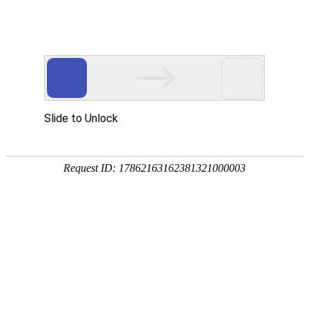
网站防火墙
您的请求过于频繁，
可能原因：您对该页
如何解决：
1）稍等一段
2）如网站托
3）普通网站