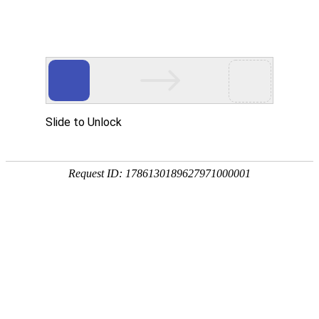
网站防火墙
您的请求过于频繁，
可能原因：您对该页
如何解决：
1）稍等一段
2）如网站托
3）普通网站