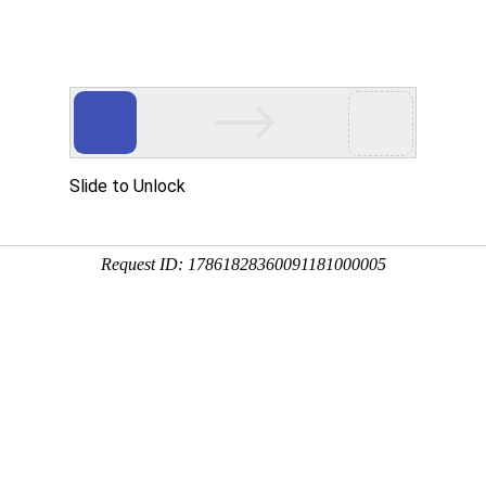
禽药
猪药
添加剂
科研中心
EWEI
t亚洲官网有限公司是畜牧工程领域集科研、开发、生产、销
的现代化公司。