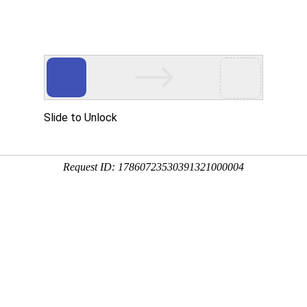
禽药
猪药
添加剂
科研中心
EWEI
t亚洲官网有限公司是畜牧工程领域集科研、开发、生产、销
的现代化公司。